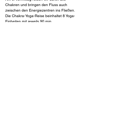
Chakren und bringen den Fluss auch 
zwischen den Energiezentren ins Fließen.
Die Chakra-Yoga-Reise beinhaltet 8 Yoga-
Einheiten mit jeweils 90 min. 
Der Energieausgleich beträgt dafür € 140. 
Bitte beachte, dass nur eine begrenzte 
Teilnehmeranzahl möglich ist.
Mehr anzeigen
Diese Veranstaltung teilen
©2023 von Julia-DAYA-Yoga - Julia Daya Vodermayer
Impressum