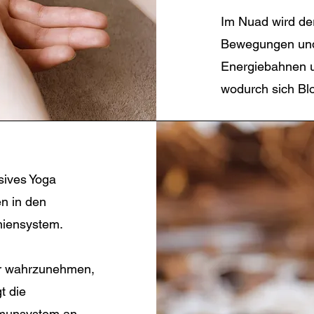
Im Nuad wird de
Bewegungen und 
Energiebahnen u
wodurch sich Bl
sives Yoga
en in den
niensystem.
er wahrzunehmen,
t die
mmunsystem an