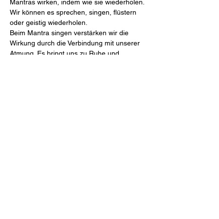
Mantras wirken, indem wie sie wiederholen. 
Wir können es sprechen, singen, flüstern 
oder geistig wiederholen.
Beim Mantra singen verstärken wir die 
Wirkung durch die Verbindung mit unserer 
Atmung. Es bringt uns zu Ruhe und 
Einklang.
Melde dich an und besuche mich beim 
Mantra Abend!
Als Energieausgleich freue ich mich über 
eine freie Spende! 
Diese Veranstaltung teilen
©2023 von Julia-DAYA-Yoga - Julia Daya Vodermayer