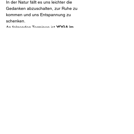
In der Natur fällt es uns leichter die 
Gedanken abzuschalten, zur Ruhe zu 
kommen und uns Entspannung zu 
schenken.
An folgenden Terminen ist 
YOGA im 
Baumkreis
 geplant:
MI, 12.07., 18:30 Uhr
MI, 19.07., 18:30 Uhr
Mehr anzeigen
Diese Veranstaltung teilen
©2023 von Julia-DAYA-Yoga - Julia Daya Vodermayer
Impressum